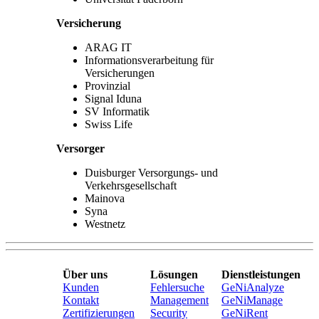
Versicherung
ARAG IT
Informationsverarbeitung für
Versicherungen
Provinzial
Signal Iduna
SV Informatik
Swiss Life
Versorger
Duisburger Versorgungs- und
Verkehrsgesellschaft
Mainova
Syna
Westnetz
Über uns
Lösungen
Dienstleistungen
Kunden
Fehlersuche
GeNiAnalyze
Kontakt
Management
GeNiManage
Zertifizierungen
Security
GeNiRent